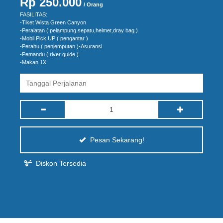
Rp 250.000
/ Orang
FASILITAS:
-Tiket Wista Green Canyon
-Peralatan ( pelampung,sepatu,helmet,dray bag )
-Mobil Pick UP ( pengantar )
-Perahu ( penjemputan )-Asuransi
-Pemandu ( river guide )
-Makan 1X
Pesan Sekarang!
Diskon Tersedia